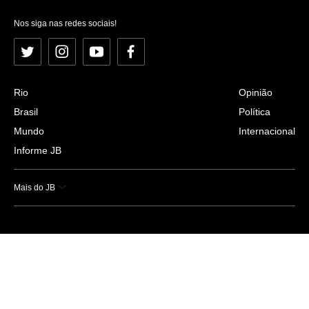
Nos siga nas redes sociais!
Twitter
Instagram
YouTube
Facebook
Rio
Opinião
Brasil
Política
Mundo
Internacional
Informe JB
Mais do JB
Esportes
Saúde
Ciência e Tecnologia
Caderno B
Colunistas
Economia