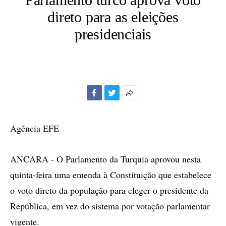
direto para as eleições
presidenciais
Facebook
Twitter
Mais
opções
de
Agência EFE
compartilhamento
ANCARA - O Parlamento da Turquia aprovou nesta
quinta-feira uma emenda à Constituição que estabelece
o voto direto da população para eleger o presidente da
República, em vez do sistema por votação parlamentar
vigente.