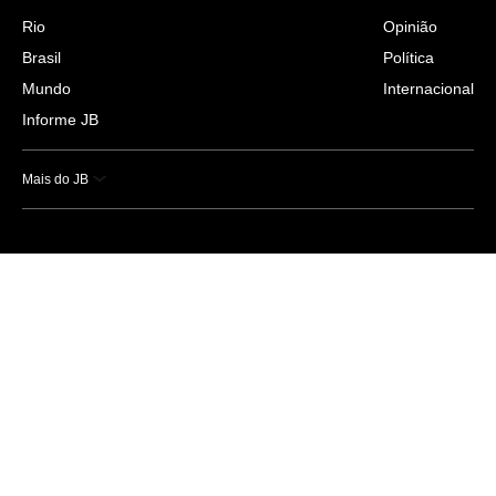
Rio
Opinião
Brasil
Política
Mundo
Internacional
Informe JB
Mais do JB
Esportes
Saúde
Ciência e Tecnologia
Caderno B
Colunistas
Economia
Empresas e Negócios