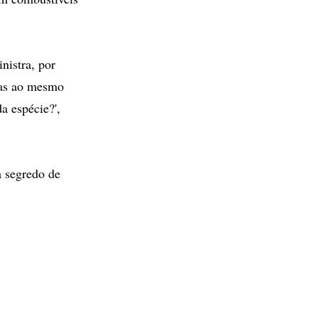
nistra, por
isas ao mesmo
a espécie?',
a segredo de