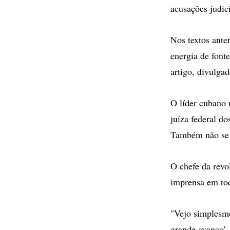
acusações judici
Nos textos ante
energia de font
artigo, divulgad
O líder cubano 
juíza federal d
Também não se r
O chefe da revo
imprensa em tod
"Vejo simplesme
grande avanço',