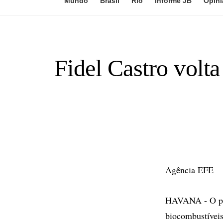
Mundo
Brasil
Rio
Informe JB
Opini
Fidel Castro volta
Agência EFE
HAVANA - O pres
biocombustíveis