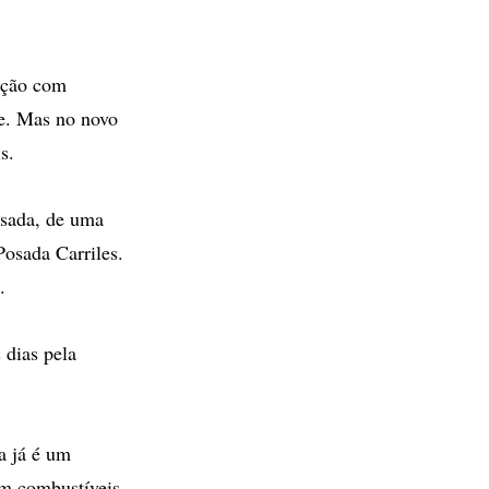
pação com
de. Mas no novo
s.
ssada, de uma
Posada Carriles.
.
 dias pela
a já é um
em combustíveis