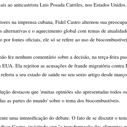
ais ao anticastrista Luis Posada Carriles, nos Estados Unidos.
riores na imprensa cubana, Fidel Castro alternou sua preocu
es alternativas e o aquecimento global com temas de atualida
o por fontes oficiais, ele só se refere ao uso de biocombustívei
não fez nenhum comentário sobre a decisão, na terça-feira pa
os EUA. Ela rejeitou as acusações de fraude migratória contra 
eferiu a seu estado de saúde no seu sexto artigo desde março
lução destacou que 'muitas opiniões são apresentadas todos os
as as partes do mundo' sobre o tema dos biocombustíveis.
nte uma intensificação do debate. O fato de se discutir o tem
 disse Castro, insistindo que "a transformação dos alimentos 