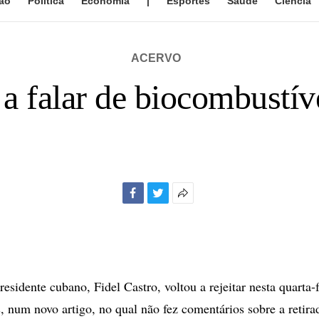
ão
Política
Economia
|
Esportes
Saúde
Ciência
ACERVO
 a falar de biocombustí
Facebook
Twitter
Mais
opções
de
compartilhamento
idente cubano, Fidel Castro, voltou a rejeitar nesta quarta-f
, num novo artigo, no qual não fez comentários sobre a retira