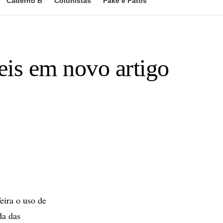
Caderno B
Colunistas
Fake e Fatos
veis em novo artigo
eira o uso de
da das