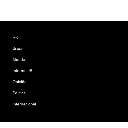
Rio
Esportes
Brasil
Saúde
Mundo
Ciência e Tecnologia
Informe JB
Caderno B
Opinião
Colunistas
Política
Economia
Internacional
Empresas e Negócios