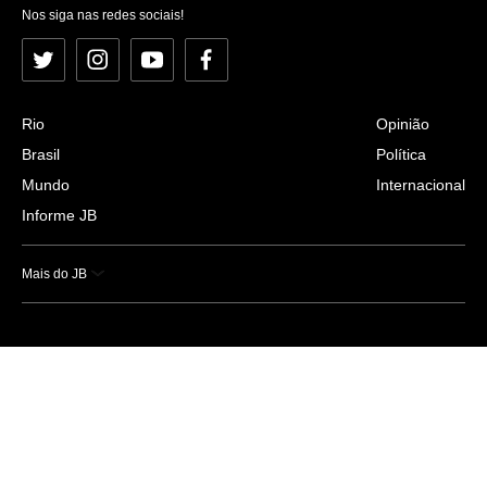
Nos siga nas redes sociais!
Twitter
Instagram
YouTube
Facebook
Rio
Opinião
Brasil
Política
Mundo
Internacional
Informe JB
Mais do JB
Esportes
Saúde
Ciência e Tecnologia
Caderno B
Colunistas
Economia