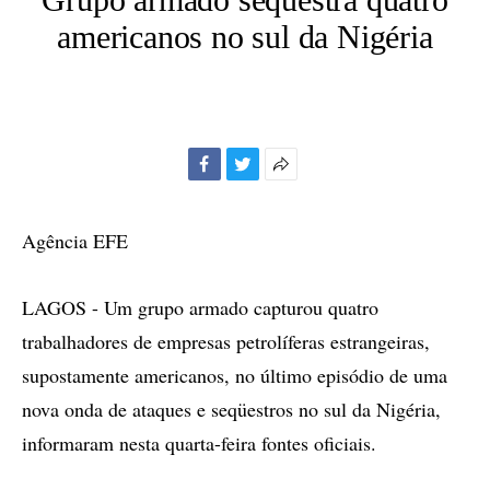
americanos no sul da Nigéria
Facebook
Twitter
Mais
opções
de
Agência EFE
compartilhamento
LAGOS - Um grupo armado capturou quatro
trabalhadores de empresas petrolíferas estrangeiras,
supostamente americanos, no último episódio de uma
nova onda de ataques e seqüestros no sul da Nigéria,
informaram nesta quarta-feira fontes oficiais.