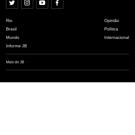
Twitter
Instagram
YouTube
Facebook
Rio
Opinião
Brasil
Política
Mundo
Internacional
Informe JB
Mais do JB
Esportes
Saúde
Ciência e Tecnologia
Caderno B
Colunistas
Economia
Empresas e Negócios