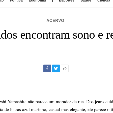
ão
Política
Economia
|
Esportes
Saúde
Ciência
ACERVO
dos encontram sono e r
Facebook
Twitter
Mais
opções
de
compartilhamento
hi Yamashita não parece um morador de rua. Dos jeans cui
ta de listras azul marinho, casual mas elegante, ele parece o 