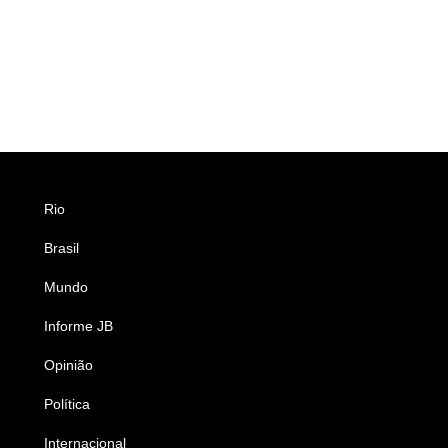
Rio
Esportes
Brasil
Saúde
Mundo
Ciência e Tecnologia
Informe JB
Caderno B
Opinião
Colunistas
Política
Economia
Internacional
Empresas e Negócios