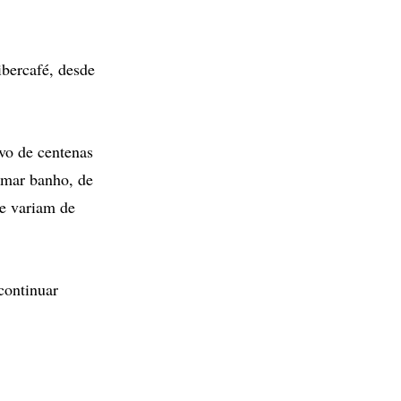
bercafé, desde
rvo de centenas
omar banho, de
e variam de
continuar