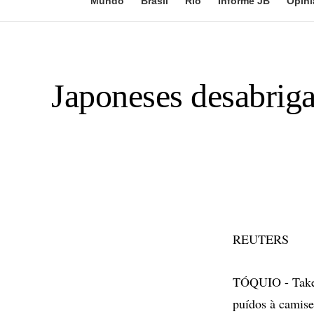
Mundo
Brasil
Rio
Informe JB
Opini
Japoneses desabriga
REUTERS
TÓQUIO - Takes
puídos à camise