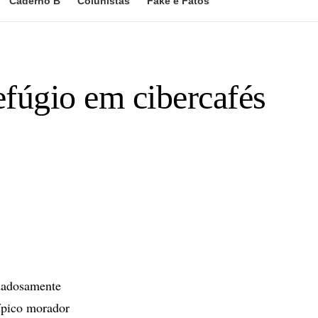
Caderno B
Colunistas
Fake e Fatos
efúgio em cibercafés
dadosamente
típico morador