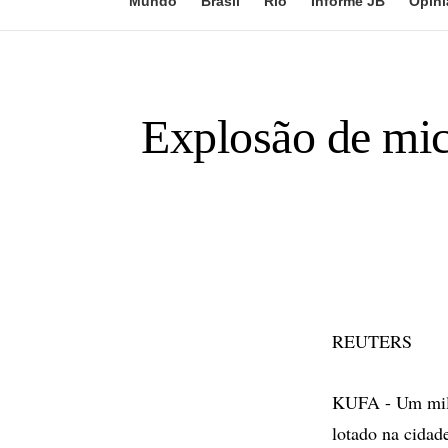
Mundo
Brasil
Rio
Informe JB
Opini
Explosão de mic
REUTERS
KUFA - Um milit
lotado na cidad