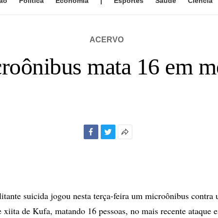
ão
Política
Economia
|
Esportes
Saúde
Ciência
ACERVO
roônibus mata 16 em m
Facebook
Twitter
Mais
opções
de
compartilhamento
ante suicida jogou nesta terça-feira um microônibus contr
e xiita de Kufa, matando 16 pessoas, no mais recente ataque 