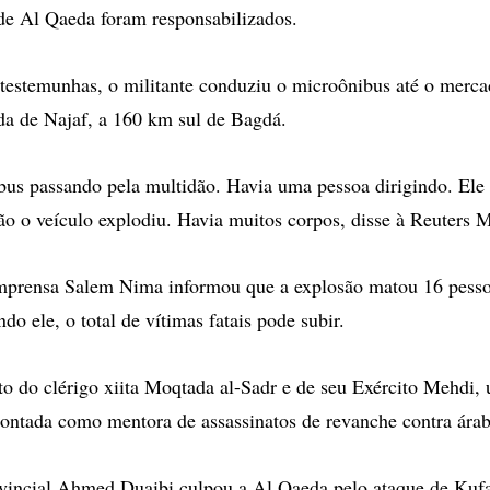
ede Al Qaeda foram responsabilizados.
estemunhas, o militante conduziu o microônibus até o mercad
da de Najaf, a 160 km sul de Bagdá.
bus passando pela multidão. Havia uma pessoa dirigindo. Ele 
tão o veículo explodiu. Havia muitos corpos, disse à Reuters 
mprensa Salem Nima informou que a explosão matou 16 pessoa
do ele, o total de vítimas fatais pode subir.
o do clérigo xiita Moqtada al-Sadr e de seu Exército Mehdi,
pontada como mentora de assassinatos de revanche contra árab
vincial Ahmed Duaibi culpou a Al Qaeda pelo ataque de Kufa