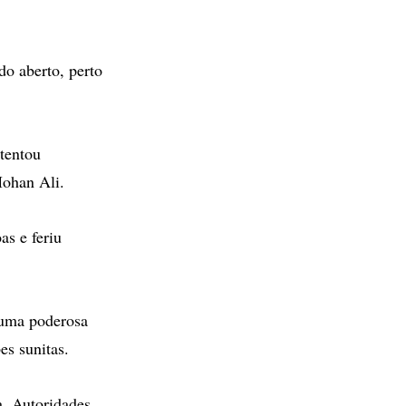
o aberto, perto
tentou
Mohan Ali.
s e feriu
 uma poderosa
es sunitas.
. Autoridades