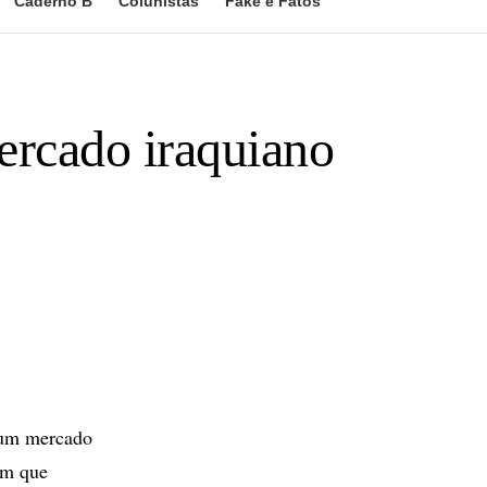
Caderno B
Colunistas
Fake e Fatos
ercado iraquiano
a um mercado
em que