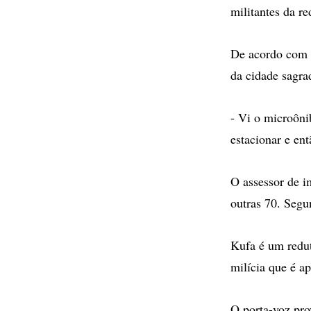
militantes da r
De acordo com t
da cidade sagra
- Vi o microôni
estacionar e en
O assessor de i
outras 70. Segun
Kufa é um redut
milícia que é a
O porta-voz pro