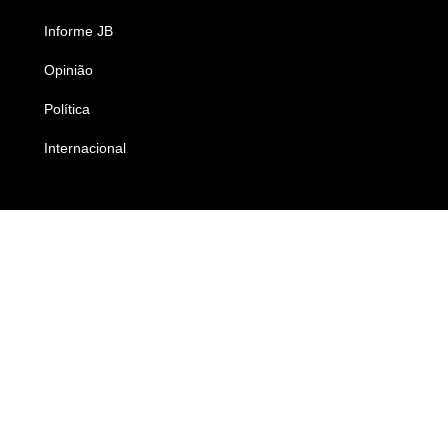
Informe JB
Caderno B
Opinião
Colunistas
Política
Economia
Internacional
Empresas e Negócios