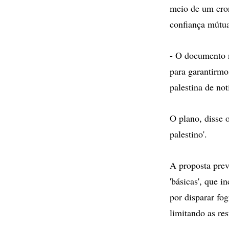
meio de um cron
confiança mútu
- O documento n
para garantirmo
palestina de not
O plano, disse 
palestino'.
A proposta prev
'básicas', que i
por disparar fo
limitando as res