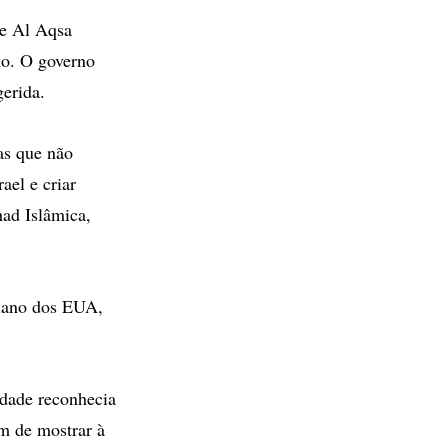
de Al Aqsa
no. O governo
gerida.
as que não
ael e criar
had Islâmica,
plano dos EUA,
idade reconhecia
im de mostrar à