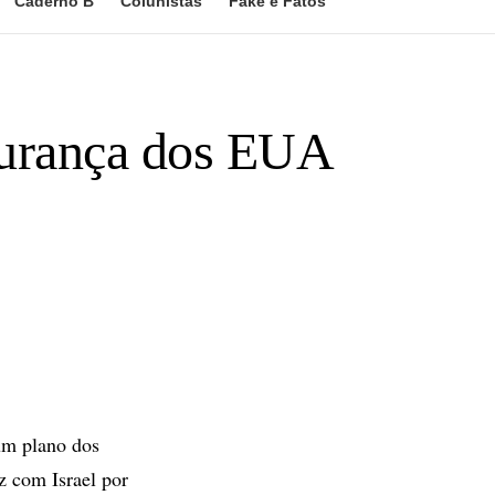
Caderno B
Colunistas
Fake e Fatos
egurança dos EUA
um plano dos
z com Israel por