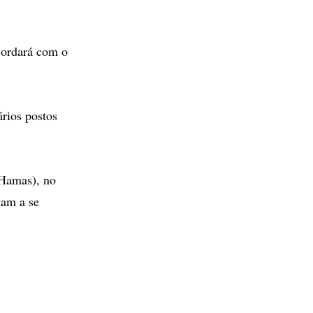
cordará com o
ários postos
 Hamas), no
tam a se