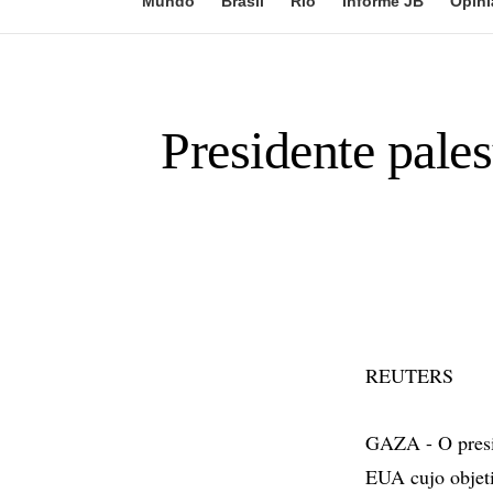
Mundo
Brasil
Rio
Informe JB
Opini
Presidente pale
REUTERS
GAZA - O presi
EUA cujo objeti