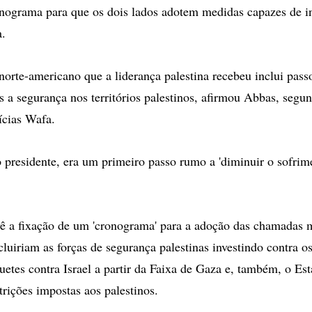
ograma para que os dois lados adotem medidas capazes de in
a.
orte-americano que a liderança palestina recebeu inclui pass
s a segurança nos territórios palestinos, afirmou Abbas, segu
ícias Wafa.
o presidente, era um primeiro passo rumo a 'diminuir o sofri
ê a fixação de um 'cronograma' para a adoção das chamadas 
ncluiriam as forças de segurança palestinas investindo contra o
guetes contra Israel a partir da Faixa de Gaza e, também, o Es
trições impostas aos palestinos.