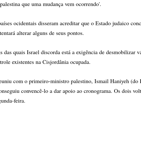
 palestina que uma mudança vem ocorrendo'.
aíses ocidentais disseram acreditar que o Estado judaico con
entará alterar alguns de seus pontos.
s das quais Israel discorda está a exigência de desmobilizar v
trole existentes na Cisjordânia ocupada.
euniu com o primeiro-ministro palestino, Ismail Haniyeh (do
nseguiu convencê-lo a dar apoio ao cronograma. Os dois vol
gunda-feira.