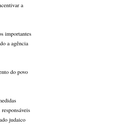
centivar a
os importantes
ndo a agência
mento do povo
medidas
s responsáveis
tado judaico