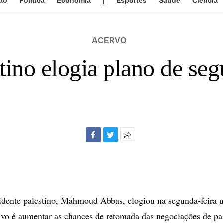
ão
Política
Economia
|
Esportes
Saúde
Ciência
ACERVO
stino elogia plano de s
Facebook
Twitter
Mais
opções
de
compartilhamento
dente palestino, Mahmoud Abbas, elogiou na segunda-feira 
vo é aumentar as chances de retomada das negociações de pa