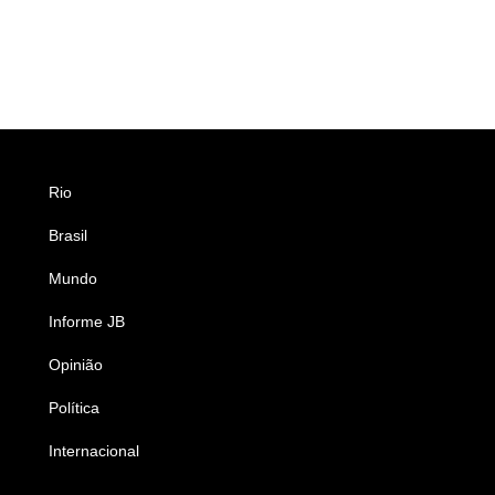
Rio
Esportes
Brasil
Saúde
Mundo
Ciência e Tecnologia
Informe JB
Caderno B
Opinião
Colunistas
Política
Economia
Internacional
Empresas e Negócios