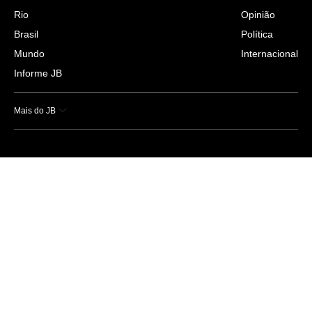
Rio
Opinião
Brasil
Política
Mundo
Internacional
Informe JB
Mais do JB
Esportes
Saúde
Ciência e Tecnologia
Caderno B
Colunistas
Economia
Empresas e Negócios