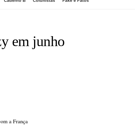
Caderno B
Colunistas
Fake e Fatos
zy em junho
com a França