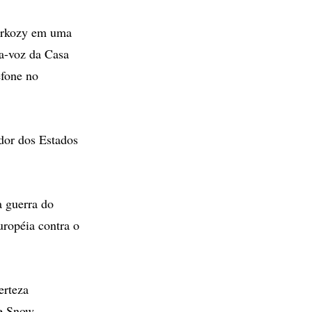
Sarkozy em uma
a-voz da Casa
efone no
ador dos Estados
à guerra do
uropéia contra o
erteza
se Snow.