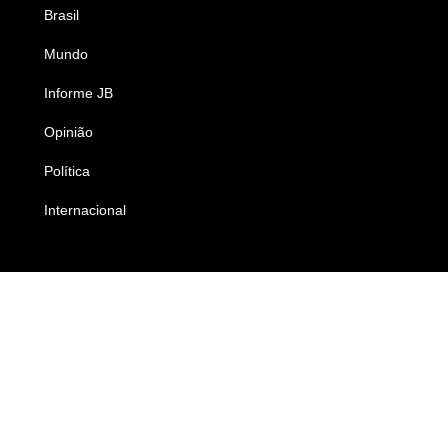
Brasil
Saúde
Mundo
Ciência e Tecnologia
Informe JB
Caderno B
Opinião
Colunistas
Política
Economia
Internacional
Empresas e Negócios