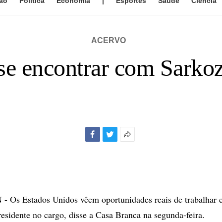
ão
Política
Economia
|
Esportes
Saúde
Ciência
ACERVO
se encontrar com Sarko
Facebook
Twitter
Mais
opções
de
compartilhamento
s Estados Unidos vêem oportunidades reais de trabalhar 
sidente no cargo, disse a Casa Branca na segunda-feira.