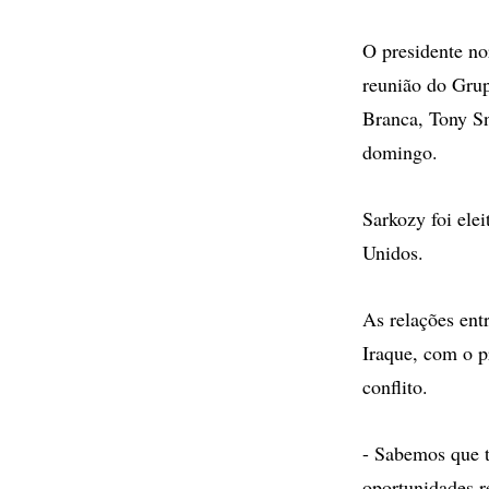
O presidente n
reunião do Grup
Branca, Tony S
domingo.
Sarkozy foi ele
Unidos.
As relações ent
Iraque, com o p
conflito.
- Sabemos que t
oportunidades r