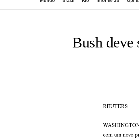
Mundo
Brasil
Rio
Informe JB
Opini
Bush deve 
REUTERS
WASHINGTON - O
com um novo pre