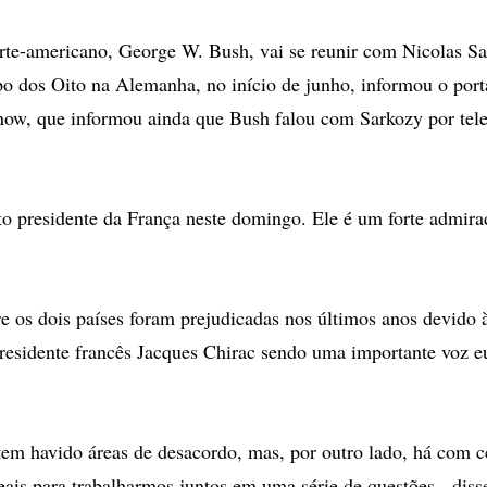
orte-americano, George W. Bush, vai se reunir com Nicolas 
o dos Oito na Alemanha, no início de junho, informou o port
now, que informou ainda que Bush falou com Sarkozy por tel
ito presidente da França neste domingo. Ele é um forte admir
re os dois países foram prejudicadas nos últimos anos devido 
residente francês Jacques Chirac sendo uma importante voz e
em havido áreas de desacordo, mas, por outro lado, há com c
eais para trabalharmos juntos em uma série de questões - dis