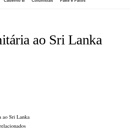
Caderno B
Colunistas
Fake e Fatos
itária ao Sri Lanka
 ao Sri Lanka
relacionados