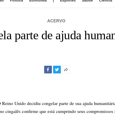
ão
Política
Economia
|
Esportes
Saúde
Ciência
ACERVO
a parte de ajuda human
Facebook
Twitter
Mais
opções
de
compartilhamento
ino Unido decidiu congelar parte de sua ajuda humanitária
no cingalês confirme que está cumprindo seus compromissos 