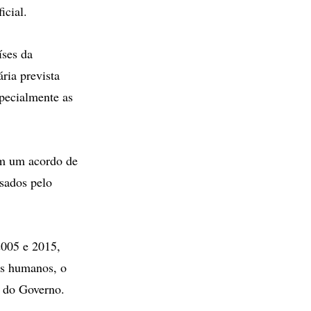
icial.
íses da
ia prevista
specialmente as
am um acordo de
sados pelo
2005 e 2015,
os humanos, o
e do Governo.