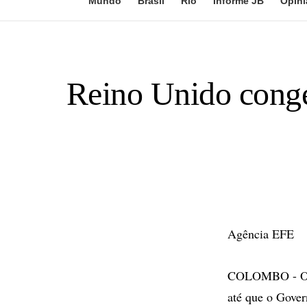
Mundo
Brasil
Rio
Informe JB
Opini
Reino Unido congel
Agência EFE
COLOMBO - O Re
até que o Gover