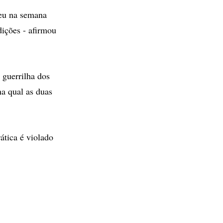
veu na semana
dições - afirmou
 guerrilha dos
a qual as duas
ática é violado