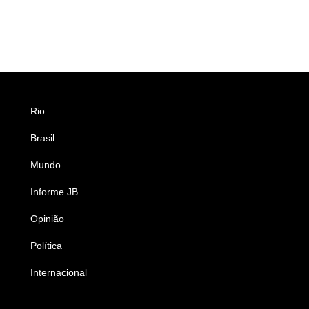
Rio
Esportes
Brasil
Saúde
Mundo
Ciência e Tecnologia
Informe JB
Caderno B
Opinião
Colunistas
Política
Economia
Internacional
Empresas e Negócios