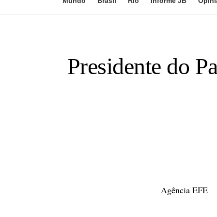
Mundo
Brasil
Rio
Informe JB
Opini
Presidente do P
Agência EFE