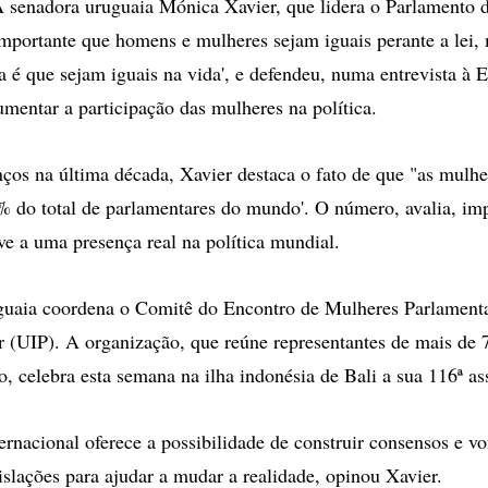
enadora uruguaia Mónica Xavier, que lidera o Parlamento 
importante que homens e mulheres sejam iguais perante a lei,
 é que sejam iguais na vida', e defendeu, numa entrevista à Ef
umentar a participação das mulheres na política.
ços na última década, Xavier destaca o fato de que "as mulhe
 do total de parlamentares do mundo'. O número, avalia, im
ve a uma presença real na política mundial.
guaia coordena o Comitê do Encontro de Mulheres Parlament
r (UIP). A organização, que reúne representantes de mais de
, celebra esta semana na ilha indonésia de Bali a sua 116ª as
ernacional oferece a possibilidade de construir consensos e vo
islações para ajudar a mudar a realidade, opinou Xavier.