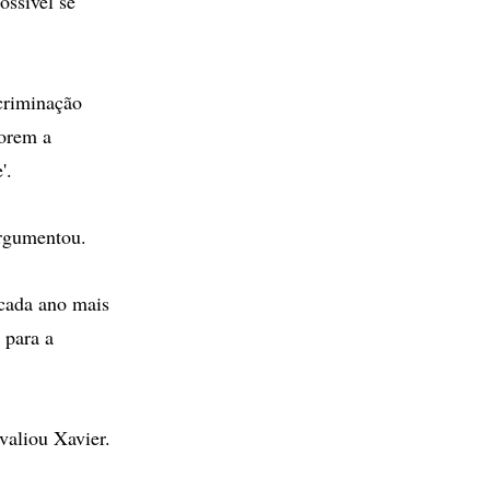
ossível se
scriminação
horem a
'.
argumentou.
 cada ano mais
 para a
valiou Xavier.