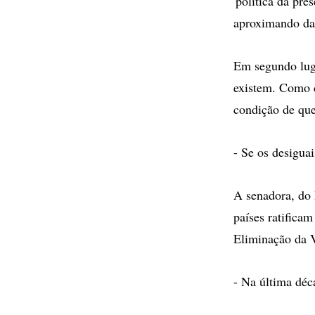
'política da pr
aproximando da
Em segundo luga
existem. Como c
condição de que
- Se os desigua
A senadora, do 
países ratifica
Eliminação da V
- Na última déc