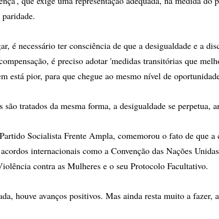
esença', que exige uma representação adequada, na medida do p
 paridade.
r, é necessário ter consciência de que a desigualdade e a di
ompensação, é preciso adotar 'medidas transitórias que mel
m está pior, para que chegue ao mesmo nível de oportunidade
is são tratados da mesma forma, a desigualdade se perpetua, 
Partido Socialista Frente Ampla, comemorou o fato de que a
m acordos internacionais como a Convenção das Nações Unidas
iolência contra as Mulheres e o seu Protocolo Facultativo.
ada, houve avanços positivos. Mas ainda resta muito a fazer, a