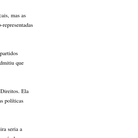
cais, mas as
b-representadas
partidos
admitiu que
Direitos. Ela
s políticas
ra seria a