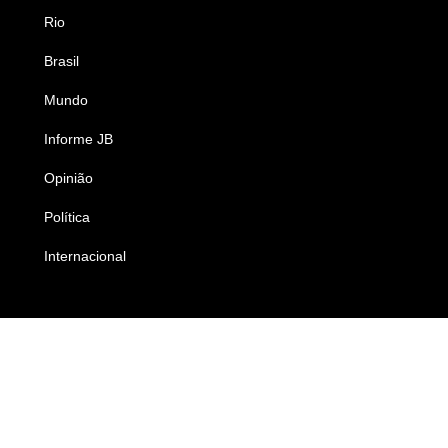
Rio
Esportes
Brasil
Saúde
Mundo
Ciência e Tecnologia
Informe JB
Caderno B
Opinião
Colunistas
Política
Economia
Internacional
Empresas e Negócios