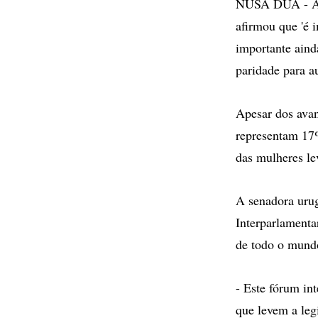
NUSA DUA - A s
afirmou que 'é 
importante ainda
paridade para a
Apesar dos avan
representam 17%
das mulheres le
A senadora uru
Interparlamenta
de todo o mundo
- Este fórum int
que levem a leg