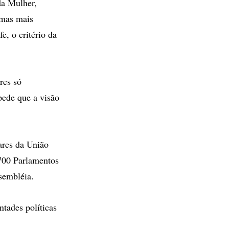
da Mulher,
 mas mais
e, o critério da
res só
pede que a visão
ares da União
 700 Parlamentos
sembléia.
ntades políticas