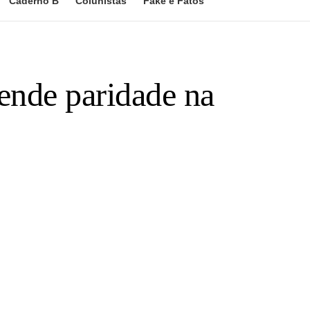
Caderno B
Colunistas
Fake e Fatos
ende paridade na