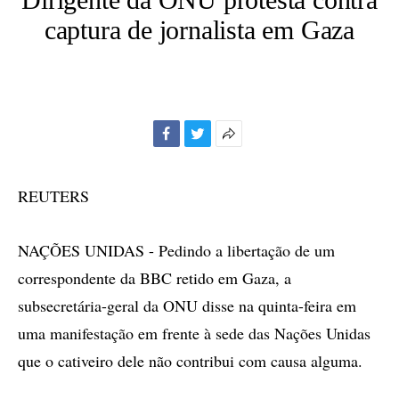
captura de jornalista em Gaza
Facebook
Twitter
Mais
opções
de
REUTERS
compartilhamento
NAÇÕES UNIDAS - Pedindo a libertação de um
correspondente da BBC retido em Gaza, a
subsecretária-geral da ONU disse na quinta-feira em
uma manifestação em frente à sede das Nações Unidas
que o cativeiro dele não contribui com causa alguma.