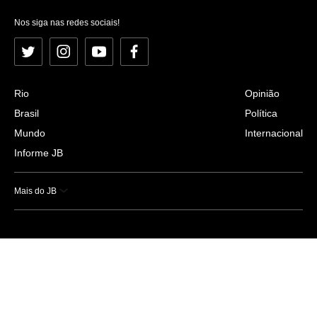
Nos siga nas redes sociais!
Twitter
Instagram
YouTube
Facebook
Rio
Opinião
Brasil
Política
Mundo
Internacional
Informe JB
Mais do JB
Esportes
Saúde
Ciência e Tecnologia
Caderno B
Colunistas
Economia