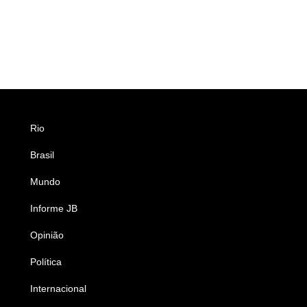
Rio
Esportes
Brasil
Saúde
Mundo
Ciência e Tecnologia
Informe JB
Caderno B
Opinião
Colunistas
Política
Economia
Internacional
Empresas e Negócios