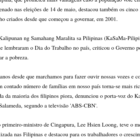
enado nas eleições de 14 de maio, destacou também os cinco
lho criados desde que começou a governar, em 2001.
Kalipunan ng Samahang Maralita sa Pilipinas (KaSaMa-Pilipi
e lembraram o Dia do Trabalho no país, criticou o Governo po
ar a pobreza.
 anos desde que marchamos para fazer ouvir nossas vozes e 
um contado número de famílias em nosso país torna-se mais ri
da da maioria dos filipinos piora, denunciou o porta-voz do 
 Salameda, segundo a televisão 'ABS-CBN'.
primeiro-ministro de Cingapura, Lee Hsien Loong, teve o 
lizada nas Filipinas e destacou para os trabalhadores o cresci