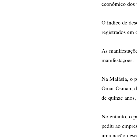
econômico dos ú
O índice de de
registrados em
As manifestaçõe
manifestações.
Na Malásia, o p
Omar Osman, dis
de quinze anos, 
No entanto, o p
pediu ao empres
uma nação dese