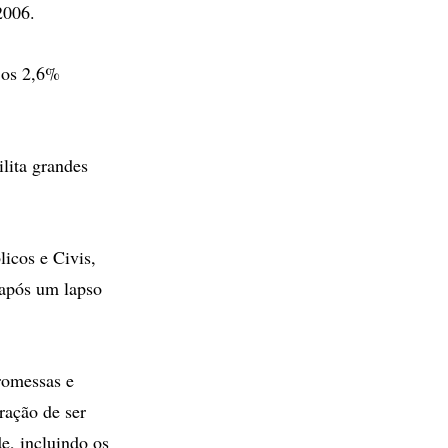
2006.
 os 2,6%
lita grandes
icos e Civis,
 após um lapso
romessas e
ração de ser
e, incluindo os