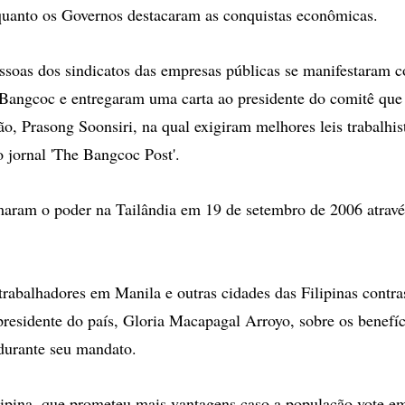
nquanto os Governos destacaram as conquistas econômicas.
ssoas dos sindicatos das empresas públicas se manifestaram c
Bangcoc e entregaram uma carta ao presidente do comitê que
ão, Prasong Soonsiri, na qual exigiram melhores leis trabalhis
o jornal 'The Bangcoc Post'.
maram o poder na Tailândia em 19 de setembro de 2006 atrav
trabalhadores em Manila e outras cidades das Filipinas contr
presidente do país, Gloria Macapagal Arroyo, sobre os benefíc
 durante seu mandato.
lipina, que prometeu mais vantagens caso a população vote e