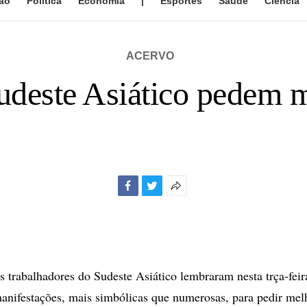
ão
Política
Economia
|
Esportes
Saúde
Ciência
ACERVO
udeste Asiático pedem me
Facebook
Twitter
Mais
opções
de
compartilhamento
rabalhadores do Sudeste Asiático lembraram nesta trça-feir
nifestações, mais simbólicas que numerosas, para pedir mel