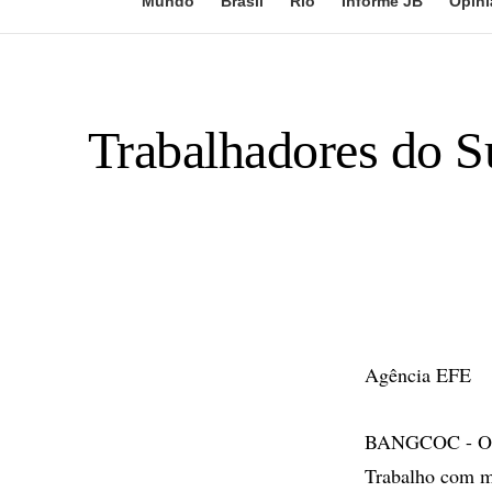
Mundo
Brasil
Rio
Informe JB
Opini
Trabalhadores do S
Agência EFE
BANGCOC - Os t
Trabalho com ma