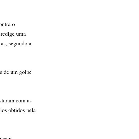
ontra o
 redige uma
tas, segundo a
és de um golpe
astaram com as
ios obtidos pela
m seus