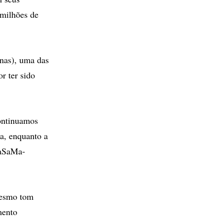
 milhões de
nas), uma das
r ter sido
continuamos
ca, enquanto a
KaSaMa-
mesmo tom
mento