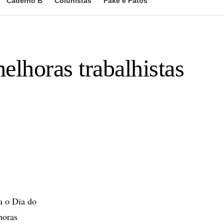
Caderno B
Colunistas
Fake e Fatos
lhoras trabalhistas
a o Dia do
horas