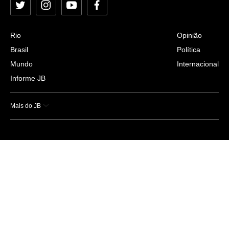
Twitter
Instagram
YouTube
Facebook
Rio
Opinião
Brasil
Política
Mundo
Internacional
Informe JB
Mais do JB
Esportes
Saúde
Ciência e Tecnologia
Caderno B
Colunistas
Economia
Empresas e Negócios