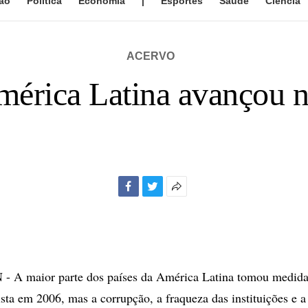
ão
Política
Economia
|
Esportes
Saúde
Ciência
ACERVO
rica Latina avançou na l
Facebook
Twitter
Mais
opções
de
compartilhamento
 maior parte dos países da América Latina tomou medidas
rista em 2006, mas a corrupção, a fraqueza das instituições e a