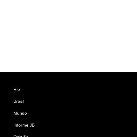
Rio
Esportes
Brasil
Saúde
Mundo
Ciência e Tecnologia
Informe JB
Caderno B
Opinião
Colunistas