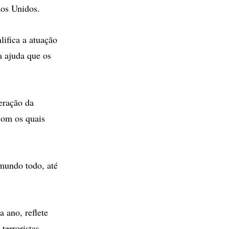
dos Unidos.
ifica a atuação
a ajuda que os
eração da
com os quais
mundo todo, até
 ano, reflete
terroristas,