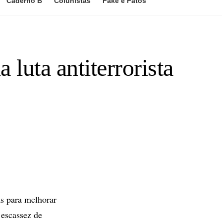
Caderno B
Colunistas
Fake e Fatos
uta antiterrorista
 para melhorar
 escassez de