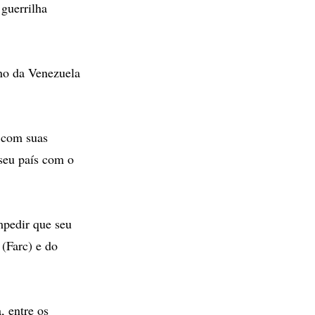
 guerrilha
rno da Venezuela
 com suas
 seu país com o
mpedir que seu
(Farc) e do
, entre os