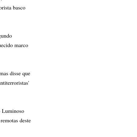
orista basco
egundo
quecido marco
 mas disse que
titerroristas'
ro Luminoso
 remotas deste