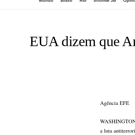
Mundo
Brasil
Rio
Informe JB
Opini
EUA dizem que Amé
Agência EFE
WASHINGTON - A
a luta antiterro