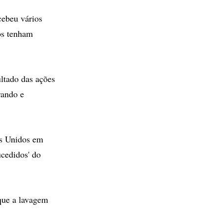
cebeu vários
os tenham
ltado das ações
rando e
os Unidos em
ucedidos' do
que a lavagem