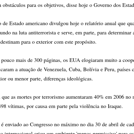
m obstáculos para os objetivos, disse hoje o Governo dos Esta
de Estado americano divulgou hoje o relatório anual que qual
ndo na luta antiterrorista e serve, em parte, para determinar 
destinam para o exterior com este propósito.
e pouco mais de 300 páginas, os EUA elogiaram muito a coop
icaram a atuação de Venezuela, Cuba, Bolívia e Peru, países 
r ou menor parte, diferenças ideológicas.
ca que as mortes por terrorismo aumentaram 40% em 2006 no 
98 vítimas, por causa em parte pela violência no Iraque.
e é enviado ao Congresso no máximo no dia 30 de abril de cada
o internacional criou um ambiente 'menos permissivo' para os 