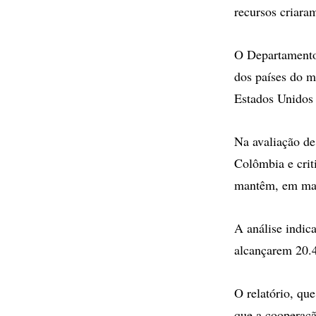
recursos criara
O Departamento 
dos países do mu
Estados Unidos 
Na avaliação d
Colômbia e crit
mantêm, em maio
A análise indi
alcançarem 20.4
O relatório, qu
que a cooperaçã