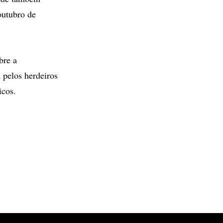
outubro de
bre a
a pelos herdeiros
icos.