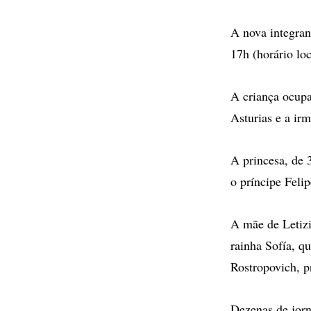
A nova integrant
17h (horário loc
A criança ocupar
Asturias e a ir
A princesa, de 
o príncipe Felip
A mãe de Letizi
rainha Sofía, q
Rostropovich, p
Dezenas de jorn