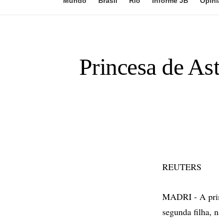
Mundo
Brasil
Rio
Informe JB
Opini
Princesa de Ast
REUTERS
MADRI - A princ
segunda filha, 