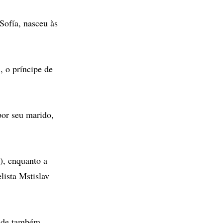
 Sofía, nasceu às
, o príncipe de
por seu marido,
), enquanto a
lista Mstislav
onde também