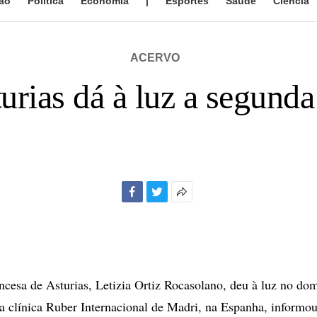
ão
Política
Economia
|
Esportes
Saúde
Ciência
ACERVO
urias dá à luz a segund
Facebook
Twitter
Mais
opções
de
compartilhamento
esa de Asturias, Letizia Ortiz Rocasolano, deu à luz no do
na clínica Ruber Internacional de Madri, na Espanha, informo