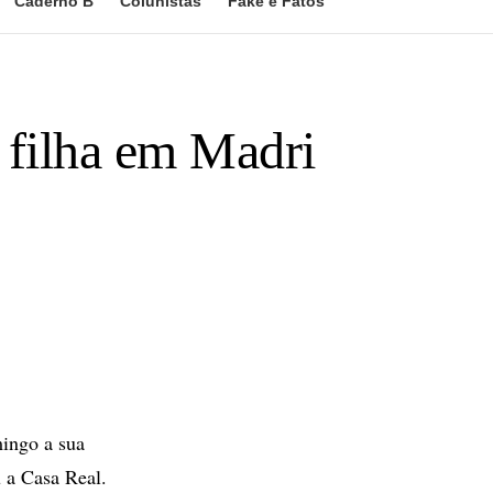
Caderno B
Colunistas
Fake e Fatos
a filha em Madri
mingo a sua
u a Casa Real.