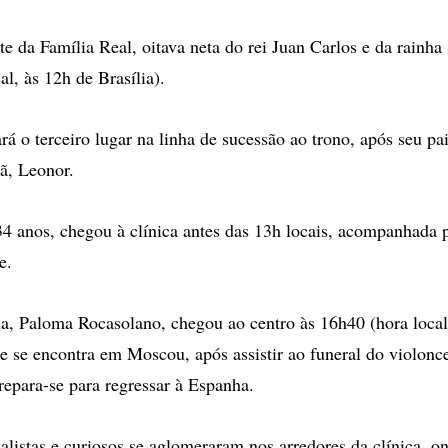
e da Família Real, oitava neta do rei Juan Carlos e da rainha
al, às 12h de Brasília).
á o terceiro lugar na linha de sucessão ao trono, após seu pai
mã, Leonor.
34 anos, chegou à clínica antes das 13h locais, acompanhada 
e.
a, Paloma Rocasolano, chegou ao centro às 16h40 (hora local
ue se encontra em Moscou, após assistir ao funeral do violonce
repara-se para regressar à Espanha.
alistas e curiosos se aglomeraram nos arredores da clínica, 