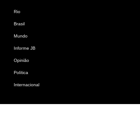
Rio
Esportes
Brasil
Saúde
Mundo
Ciência e Tecnologia
Informe JB
Caderno B
Opinião
Colunistas
Política
Economia
Internacional
Empresas e Negócios