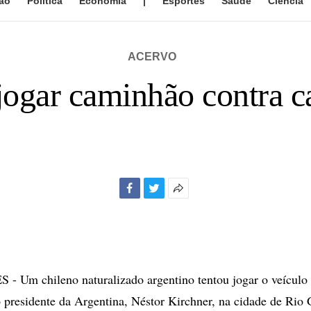
ão
Política
Economia
|
Esportes
Saúde
Ciência
ACERVO
 jogar caminhão contra c
Facebook
Twitter
Mais
opções
de
compartilhamento
 Um chileno naturalizado argentino tentou jogar o veículo 
o presidente da Argentina, Néstor Kirchner, na cidade de Rio 