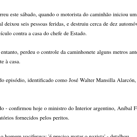
rreu este sábado, quando o motorista do caminhão iniciou um 
l deixou seis pessoas feridas, e destruiu cerca de dez automó
eículo contra a casa do chefe de Estado.
 entanto, perdeu o controle da caminhonete alguns metros ante
e à casa.
do episódio, identificado como José Walter Mansilla Alarcón, 
do - confirmou hoje o ministro do Interior argentino, Aníbal 
tórios fornecidos pelos peritos.
 o homem vociferava: 'é preciso matar o nazista' - detalhou.