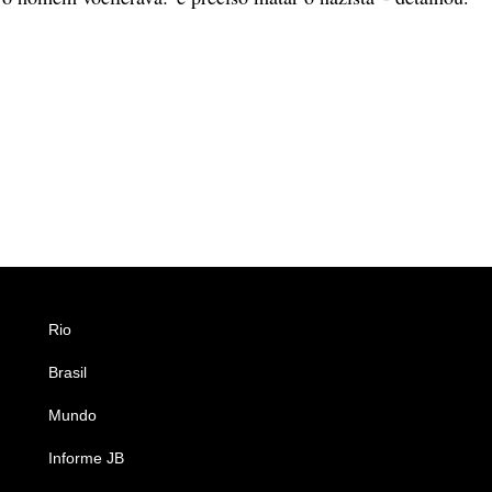
Rio
Esportes
Brasil
Saúde
Mundo
Ciência e Tecnologia
Informe JB
Caderno B