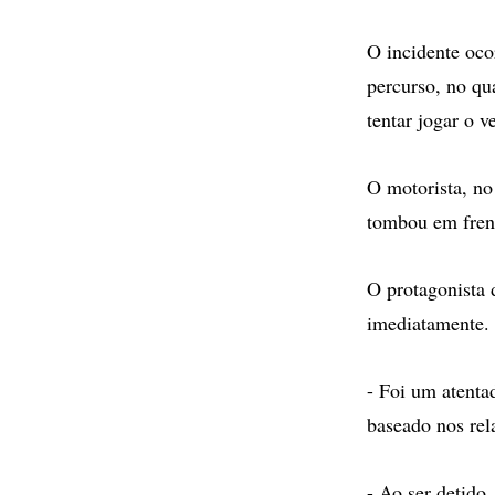
O incidente oco
percurso, no qua
tentar jogar o v
O motorista, no
tombou em frent
O protagonista 
imediatamente.
- Foi um atenta
baseado nos rela
- Ao ser detido,