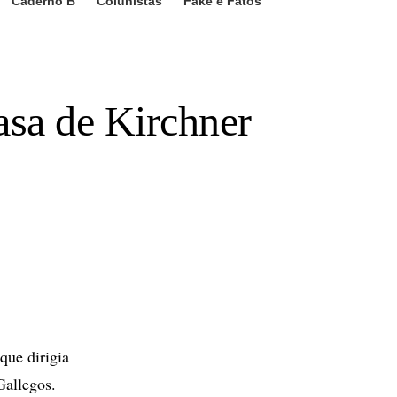
Caderno B
Colunistas
Fake e Fatos
asa de Kirchner
que dirigia
Gallegos.