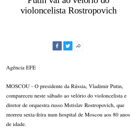
violoncelista Rostropovich
Facebook
Twitter
Mais
opções
de
Agência EFE
compartilhamento
MOSCOU - O presidente da Rússia, Vladimir Putin,
compareceu neste sábado ao velório do violoncelista e
diretor de orquestra russo Mstislav Rostropovich, que
morreu sexta-feira num hospital de Moscou aos 80 anos
de idade.