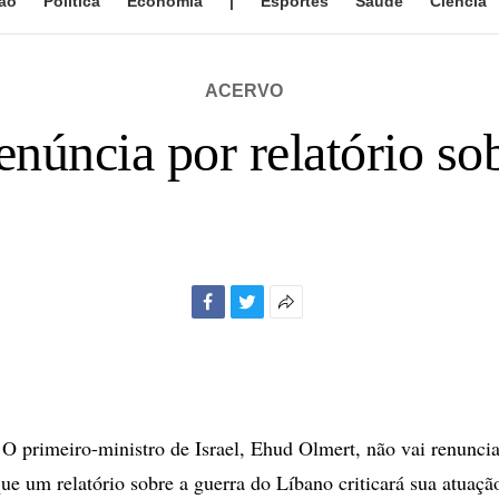
ão
Política
Economia
|
Esportes
Saúde
Ciência
ACERVO
enúncia por relatório so
Facebook
Twitter
Mais
opções
de
compartilhamento
rimeiro-ministro de Israel, Ehud Olmert, não vai renunciar
que um relatório sobre a guerra do Líbano criticará sua atuaçã