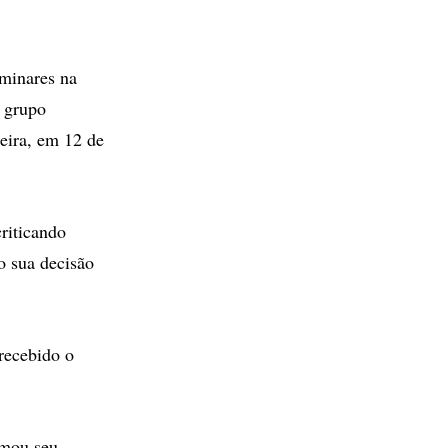
iminares na
o grupo
teira, em 12 de
riticando
o sua decisão
recebido o
rmou seu