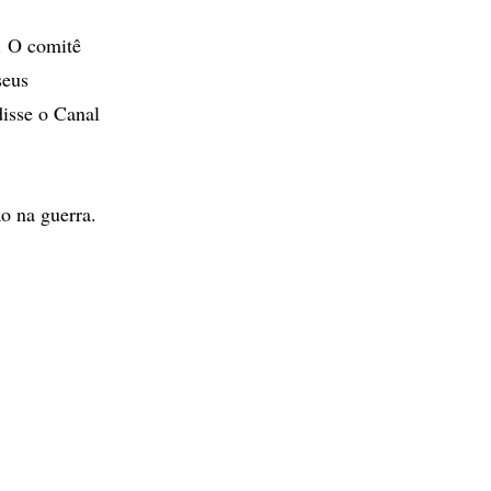
. O comitê
seus
disse o Canal
ão na guerra.