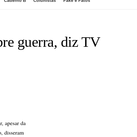
Caderno B
Colunistas
Fake e Fatos
bre guerra, diz TV
, apesar da
o, disseram