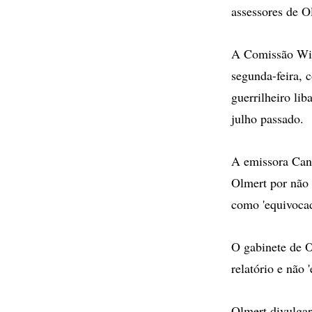
assessores de O
A Comissão Wino
segunda-feira, 
guerrilheiro li
julho passado.
A emissora Cana
Olmert por não 
como 'equivocad
O gabinete de O
relatório e não 
Olmert divulgar