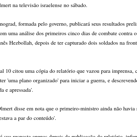
lmert na televisão israelense no sábado.
grad, formada pelo governo, publicará seus resultados prel
com uma análise dos primeiros cinco dias de combate contra 
banês Hezbollah, depois de ter capturado dois soldados na fron
l 10 citou uma cópia do relatório que vazou para imprensa, c
ter 'uma plano organizado' para iniciar a guerra, e descrevend
a e apressada'.
lmert disse em nota que o primeiro-ministro ainda não havia 
'estava a par do conteúdo'.
á sua resposta apenas depois da publicação do relatório, info