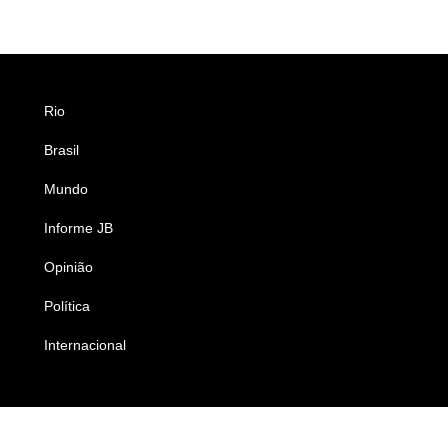
Rio
Esportes
Brasil
Saúde
Mundo
Ciência e Tecnologia
Informe JB
Caderno B
Opinião
Colunistas
Política
Economia
Internacional
Empresas e Negócios