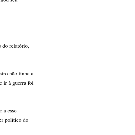
 do relatório,
tro não tinha a
 ir à guerra foi
r a esse
er político do