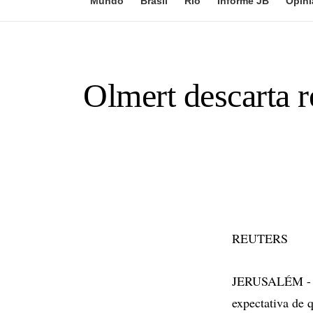
Mundo
Brasil
Rio
Informe JB
Opini
Olmert descarta r
REUTERS
JERUSALÉM - O p
expectativa de 