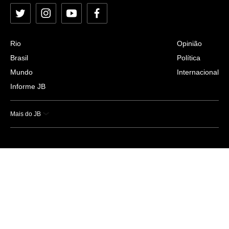
Twitter
Instagram
YouTube
Facebook
Rio
Opinião
Brasil
Política
Mundo
Internacional
Informe JB
Mais do JB
Esportes
Saúde
Ciência e Tecnologia
Caderno B
Colunistas
Economia
Empresas e Negócios