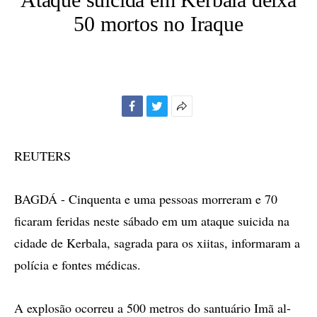
50 mortos no Iraque
Facebook
Twitter
Mais
opções
de
REUTERS
compartilhamento
BAGDÁ - Cinquenta e uma pessoas morreram e 70
ficaram feridas neste sábado em um ataque suicida na
cidade de Kerbala, sagrada para os xiitas, informaram a
polícia e fontes médicas.
A explosão ocorreu a 500 metros do santuário Imã al-