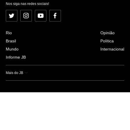
Nos siga nas redes sociais!
Twitter
Instagram
YouTube
Facebook
Rio
Opinião
Brasil
Política
Mundo
Internacional
Informe JB
Mais do JB
Esportes
Saúde
Ciência e Tecnologia
Caderno B
Colunistas
Economia