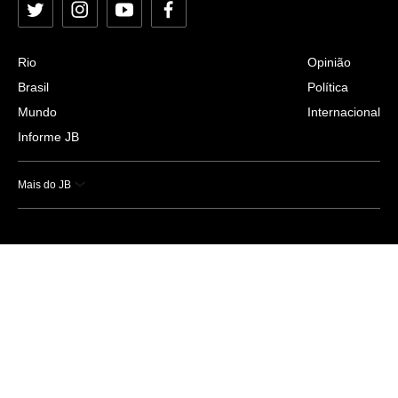
Twitter
Instagram
YouTube
Facebook
Rio
Opinião
Brasil
Política
Mundo
Internacional
Informe JB
Mais do JB
Esportes
Saúde
Ciência e Tecnologia
Caderno B
Colunistas
Economia
Empresas e Negócios