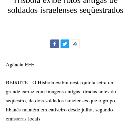
soldados israelenses seqüestrados
Facebook
Twitter
Mais
opções
de
Agência EFE
compartilhamento
BEIRUTE - O Hisbolá exibiu nesta quinta-feira um
grande cartaz com imagens antigas, tiradas antes do
seqüestro, de dois soldados israelenses que o grupo
libanês mantém em cativeiro desde julho, segundo
emissoras locais.