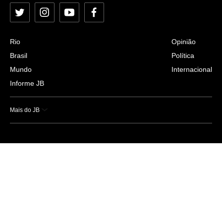
Twitter
Instagram
YouTube
Facebook
Rio
Opinião
Brasil
Política
Mundo
Internacional
Informe JB
Mais do JB
Esportes
Saúde
Ciência e Tecnologia
Caderno B
Colunistas
Economia
Empresas e Negócios