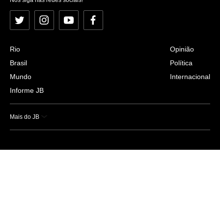
Twitter
Instagram
YouTube
Facebook
Rio
Opinião
Brasil
Política
Mundo
Internacional
Informe JB
Mais do JB
Esportes
Saúde
Ciência e Tecnologia
Caderno B
Colunistas
Economia
Empresas e Negócios