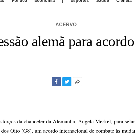
ão
Política
Economia
|
Esportes
Saúde
Ciência
ACERVO
essão alemã para acordo
Facebook
Twitter
Mais
opções
de
compartilhamento
orços da chanceler da Alemanha, Angela Merkel, para selar
dos Oito (G8), um acordo internacional de combate às mudan