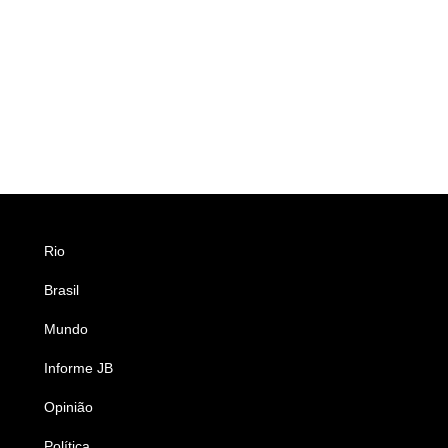
Rio
Esportes
Brasil
Saúde
Mundo
Ciência e Tecnologia
Informe JB
Caderno B
Opinião
Colunistas
Política
Economia