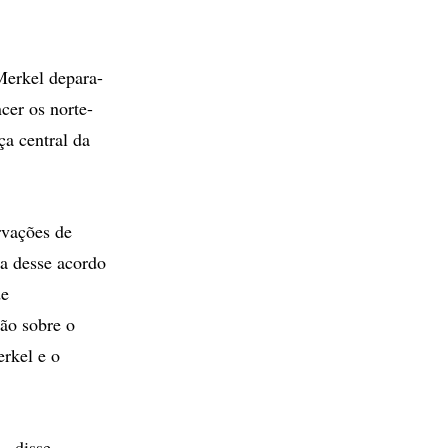
Merkel depara-
cer os norte-
ça central da
rvações de
ra desse acordo
de
ão sobre o
rkel e o
- disse