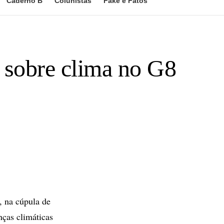
Caderno B
Colunistas
Fake e Fatos
 sobre clima no G8
, na cúpula de
ças climáticas