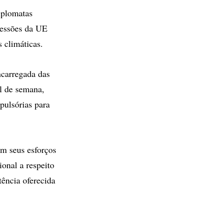
iplomatas
ressões da UE
 climáticas.
carregada das
al de semana,
pulsórias para
em seus esforços
onal a respeito
tência oferecida