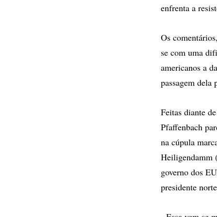
enfrenta a resi
Os comentários,
se com uma difí
americanos a da
passagem dela p
Feitas diante d
Pfaffenbach par
na cúpula marca
Heiligendamm (à
governo dos EUA
presidente nort
- Essa vem se m