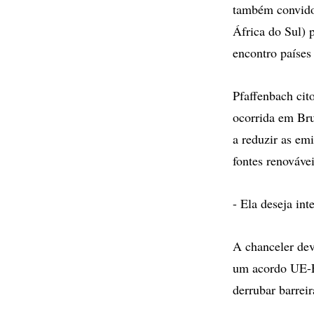
também convidou
África do Sul) 
encontro países
Pfaffenbach ci
ocorrida em Bru
a reduzir as em
fontes renovávei
- Ela deseja in
A chanceler dev
um acordo UE-E
derrubar barreir