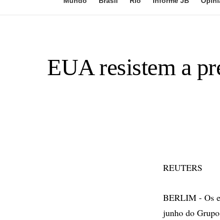
Mundo
Brasil
Rio
Informe JB
Opini
EUA resistem a pr
REUTERS
BERLIM - Os esf
junho do Grupo 