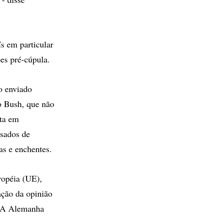
ís em particular
es pré-cúpula.
o enviado
no Bush, que não
uta em
usados de
s e enchentes.
ropéia (UE),
ção da opinião
. A Alemanha