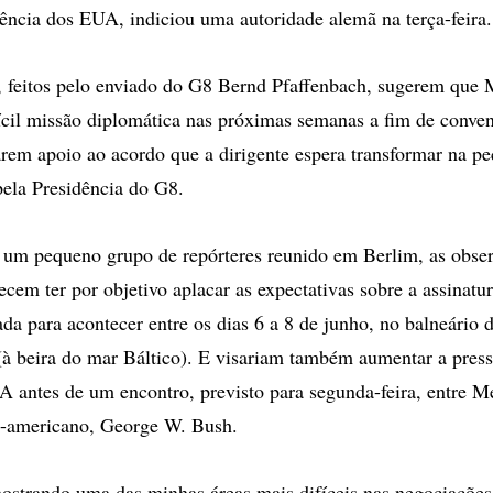
stência dos EUA, indiciou uma autoridade alemã na terça-feira.
 feitos pelo enviado do G8 Bernd Pfaffenbach, sugerem que 
cil missão diplomática nas próximas semanas a fim de conven
rem apoio ao acordo que a dirigente espera transformar na pe
ela Presidência do G8.
e um pequeno grupo de repórteres reunido em Berlim, as obse
ecem ter por objetivo aplacar as expectativas sobre a assinatu
da para acontecer entre os dias 6 a 8 de junho, no balneário 
 beira do mar Báltico). E visariam também aumentar a press
 antes de um encontro, previsto para segunda-feira, entre Me
e-americano, George W. Bush.
ostrando uma das minhas áreas mais difíceis nas negociações 