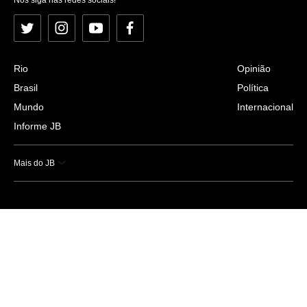
Twitter
Instagram
YouTube
Facebook
Rio
Opinião
Brasil
Política
Mundo
Internacional
Informe JB
Mais do JB
Esportes
Saúde
Ciência e Tecnologia
Caderno B
Colunistas
Economia
Empresas e Negócios