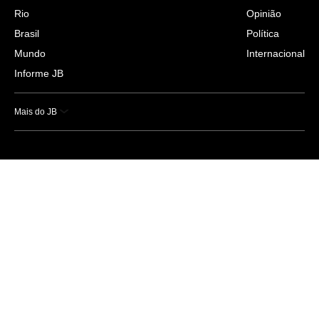
Rio
Opinião
Brasil
Política
Mundo
Internacional
Informe JB
Mais do JB
Esportes
Saúde
Ciência e Tecnologia
Caderno B
Colunistas
Economia
Empresas e Negócios