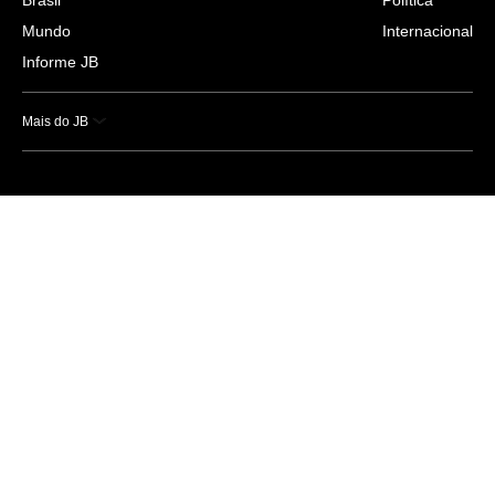
Mundo
Internacional
Informe JB
Mais do JB
Esportes
Saúde
Ciência e Tecnologia
Caderno B
Colunistas
Economia
Empresas e Negócios