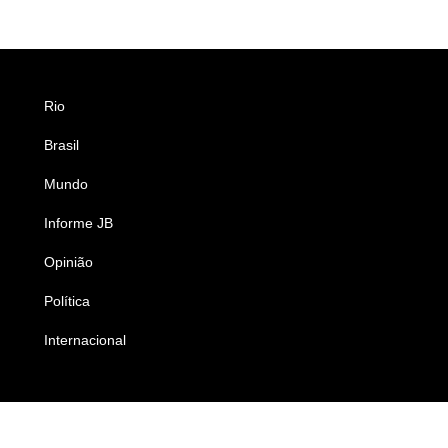
Rio
Esportes
Brasil
Saúde
Mundo
Ciência e Tecnologia
Informe JB
Caderno B
Opinião
Colunistas
Política
Economia
Internacional
Empresas e Negócios