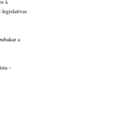
os à
 legislativas
Abubakar a
sta -