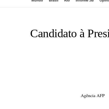
Mundo
Brasil
Rio
Informe JB
Opini
Candidato à Pres
Agência AFP