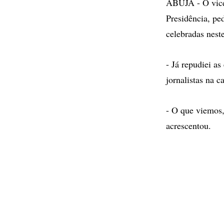
ABUJA - O vice-
Presidência, pe
celebradas nest
- Já repudiei as
jornalistas na c
- O que viemos,
acrescentou.