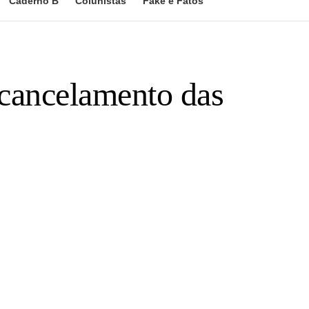
Caderno B
Colunistas
Fake e Fatos
 cancelamento das