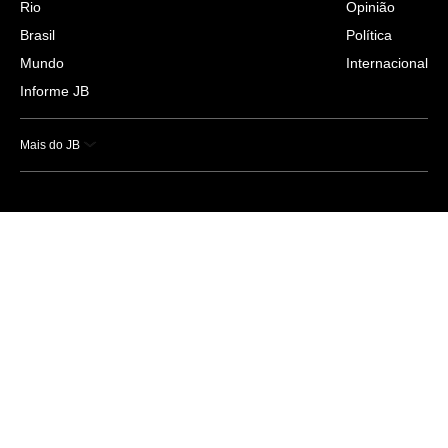
Rio
Opinião
Brasil
Política
Mundo
Internacional
Informe JB
Mais do JB
Esportes
Saúde
Ciência e Tecnologia
Caderno B
Colunistas
Economia
Empresas e Negócios