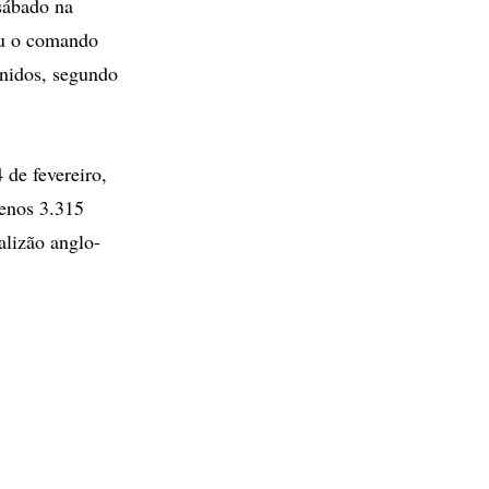
sábado na
ou o comando
Unidos, segundo
 de fevereiro,
menos 3.315
alizão anglo-