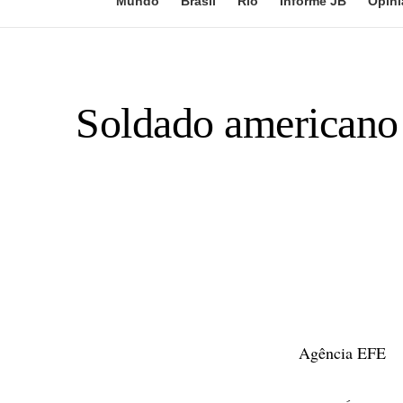
Mundo
Brasil
Rio
Informe JB
Opini
Soldado americano 
Agência EFE