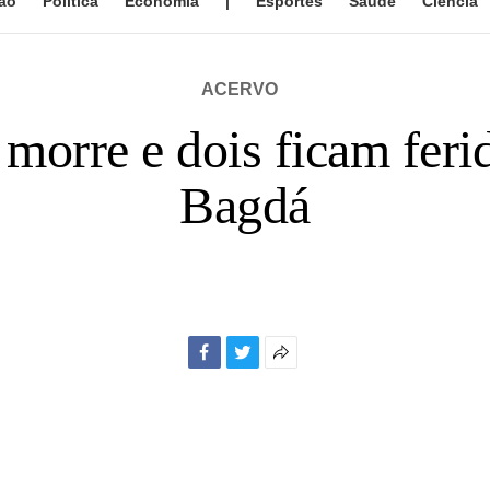
ão
Política
Economia
|
Esportes
Saúde
Ciência
ACERVO
morre e dois ficam fer
Bagdá
Facebook
Twitter
Mais
opções
de
compartilhamento