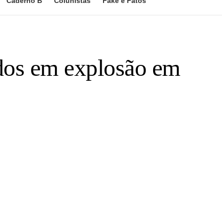
Caderno B
Colunistas
Fake e Fatos
idos em explosão em