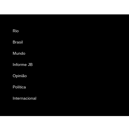
Rio
Esportes
Brasil
Saúde
Mundo
Ciência e Tecnologia
Informe JB
Caderno B
Opinião
Colunistas
Política
Economia
Internacional
Empresas e Negócios