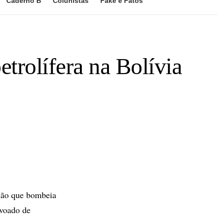
Caderno B
Colunistas
Fake e Fatos
etrolífera na Bolívia
ação que bombeia
ovoado de