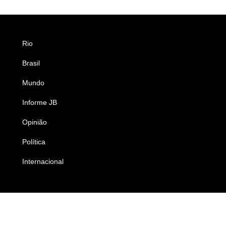
Rio
Esportes
Brasil
Saúde
Mundo
Ciência e Tecnologia
Informe JB
Caderno B
Opinião
Colunistas
Política
Economia
Internacional
Empresas e Negócios