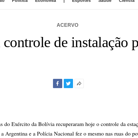
ão
Política
Economia
|
Esportes
Saúde
Ciência
ACERVO
controle de instalação p
Facebook
Twitter
Mais
opções
de
compartilhamento
 do Exército da Bolívia recuperaram hoje o controle da est
a a Argentina e a Polícia Nacional fez o mesmo nas ruas do p