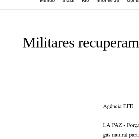
Mundo
Brasil
Rio
Informe JB
Opini
Militares recuperam 
Agência EFE
LA PAZ - Forças
gás natural par