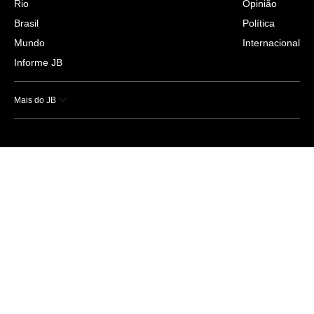
Rio
Opinião
Brasil
Política
Mundo
Internacional
Informe JB
Mais do JB
Esportes
Saúde
Ciência e Tecnologia
Caderno B
Colunistas
Economia
Empresas e Negócios