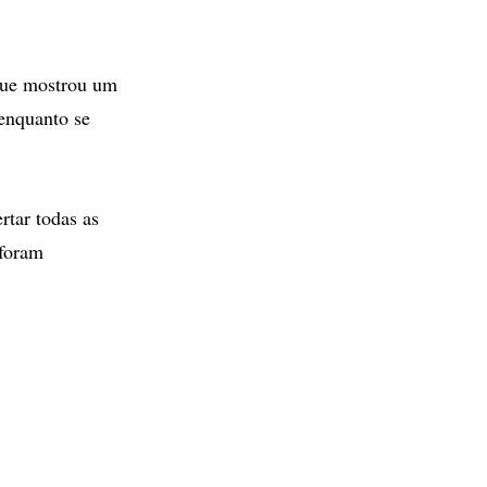
que mostrou um
enquanto se
rtar todas as
 foram