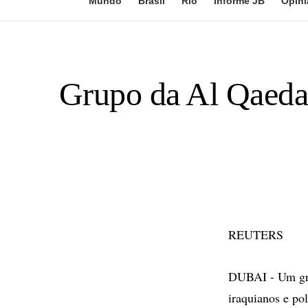
Mundo
Brasil
Rio
Informe JB
Opini
Grupo da Al Qaeda 
REUTERS
DUBAI - Um gru
iraquianos e po