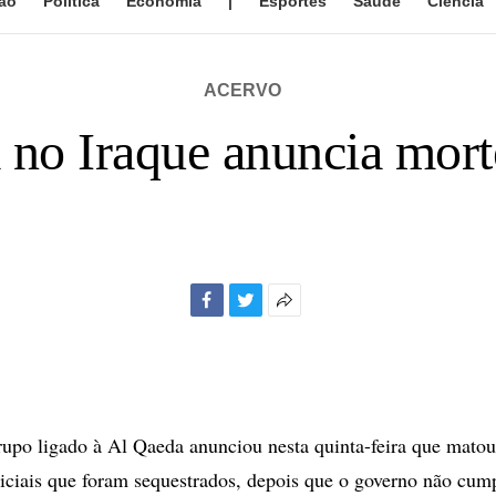
ão
Política
Economia
|
Esportes
Saúde
Ciência
ACERVO
no Iraque anuncia morte
Facebook
Twitter
Mais
opções
de
compartilhamento
po ligado à Al Qaeda anunciou nesta quinta-feira que matou
liciais que foram sequestrados, depois que o governo não cum