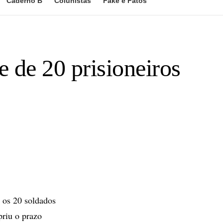
Caderno B
Colunistas
Fake e Fatos
 de 20 prisioneiros
 os 20 soldados
priu o prazo