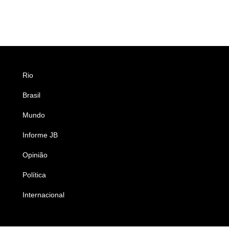
Rio
Esportes
Brasil
Saúde
Mundo
Ciência e Tecnologia
Informe JB
Caderno B
Opinião
Colunistas
Política
Economia
Internacional
Empresas e Negócios