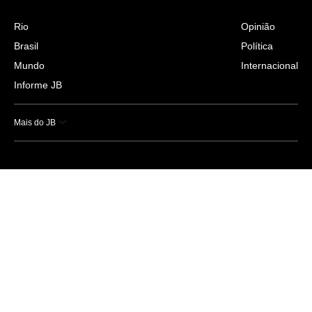
Rio
Opinião
Brasil
Política
Mundo
Internacional
Informe JB
Mais do JB
Esportes
Saúde
Ciência e Tecnologia
Caderno B
Colunistas
Economia
Empresas e Negócios