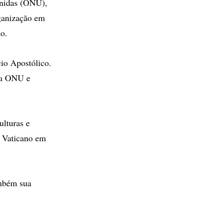
nidas (ONU),
rganização em
no.
cio Apostólico.
da ONU e
ulturas e
o Vaticano em
ambém sua