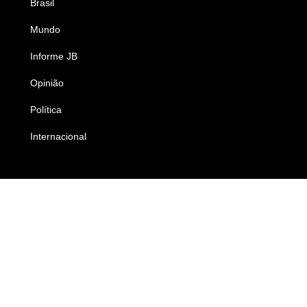
Brasil
Saúde
Mundo
Ciência e Tecnologia
Informe JB
Caderno B
Opinião
Colunistas
Política
Economia
Internacional
Empresas e Negócios