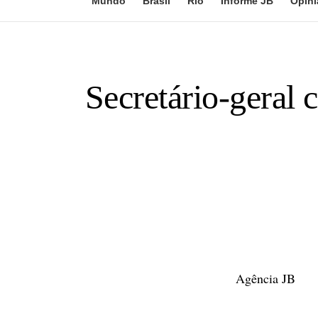
Mundo
Brasil
Rio
Informe JB
Opini
Secretário-geral 
Agência JB