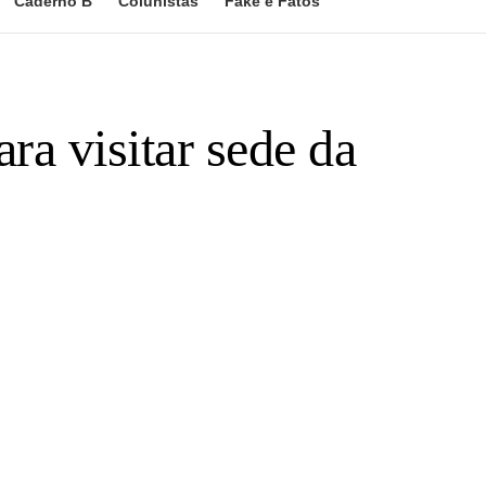
Caderno B
Colunistas
Fake e Fatos
ra visitar sede da