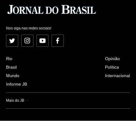
Nos siga nas redes sociais!
Twitter
Instagram
YouTube
Facebook
Rio
Opinião
Brasil
Política
Mundo
Internacional
Informe JB
Mais do JB
Esportes
Saúde
Ciência e Tecnologia
Caderno B