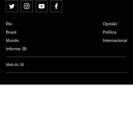
Twitter
Instagram
YouTube
Facebook
Rio
Opinião
Brasil
Política
Mundo
Internacional
Informe JB
Mais do JB
Esportes
Saúde
Ciência e Tecnologia
Caderno B
Colunistas
Economia
Empresas e Negócios