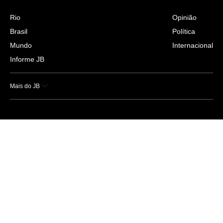
Rio
Opinião
Brasil
Política
Mundo
Internacional
Informe JB
Mais do JB
Esportes
Saúde
Ciência e Tecnologia
Caderno B
Colunistas
Economia
Empresas e Negócios