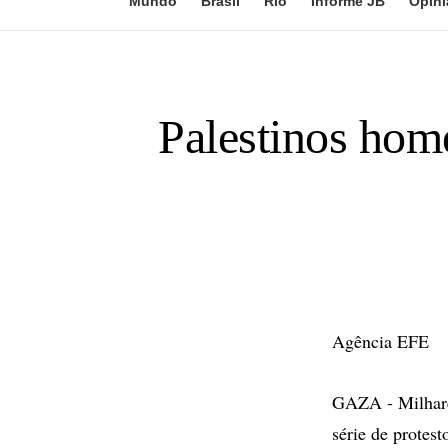
Mundo
Brasil
Rio
Informe JB
Opini
Palestinos hom
Agência EFE
GAZA - Milhares
série de protes