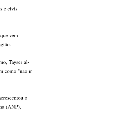
 e civis
, que vem
egião.
mo, Tayser al-
im como "não ir
acrescentou o
ina (ANP),