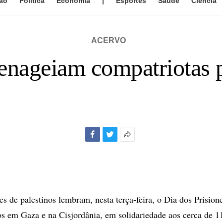
ão
Política
Economia
|
Esportes
Saúde
Ciência
ACERVO
enageiam compatriotas p
Facebook
Twitter
Mais
opções
de
compartilhamento
 de palestinos lembram, nesta terça-feira, o Dia dos Prisio
tos em Gaza e na Cisjordânia, em solidariedade aos cerca de 1