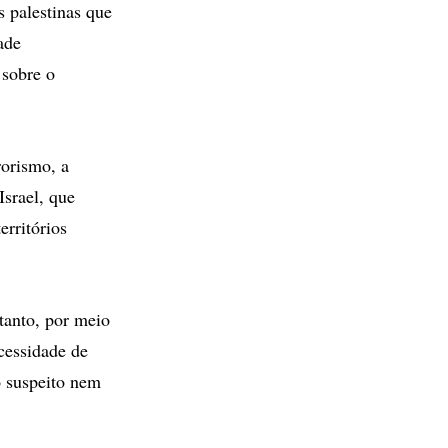
s palestinas que
ade
 sobre o
rorismo, a
Israel, que
erritórios
ntanto, por meio
cessidade de
o suspeito nem