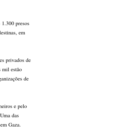
e 1.300 presos
lestinas, em
les privados de
 mil estão
ganizações de
neiros e pelo
. Uma das
, em Gaza.