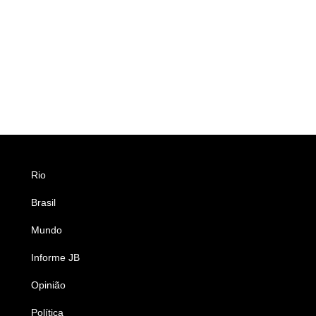
Rio
Esportes
Brasil
Saúde
Mundo
Ciência e Tecnologia
Informe JB
Caderno B
Opinião
Colunistas
Política
Economia