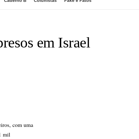
Caderno B
Colunistas
Fake e Fatos
resos em Israel
neiros, com uma
1 mil