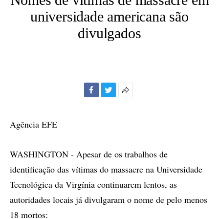
universidade americana são
divulgados
Facebook
Twitter
Mais
opções
de
Agência EFE
compartilhamento
WASHINGTON - Apesar de os trabalhos de
identificação das vítimas do massacre na Universidade
Tecnológica da Virgínia continuarem lentos, as
autoridades locais já divulgaram o nome de pelo menos
18 mortos: