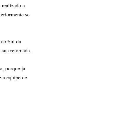
 realizado a
teriormente se
 do Sul da
o sua retomada.
o, porque já
e a equipe de