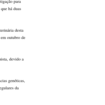
tigação para
s que há duas
erinária desta
s em outubro de
ista, devido a
cias genéticas,
egulares da