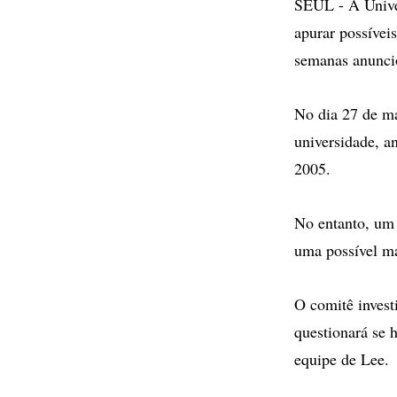
SEUL - A Univer
apurar possívei
semanas anunci
No dia 27 de ma
universidade, a
2005.
No entanto, um 
uma possível m
O comitê invest
questionará se 
equipe de Lee.