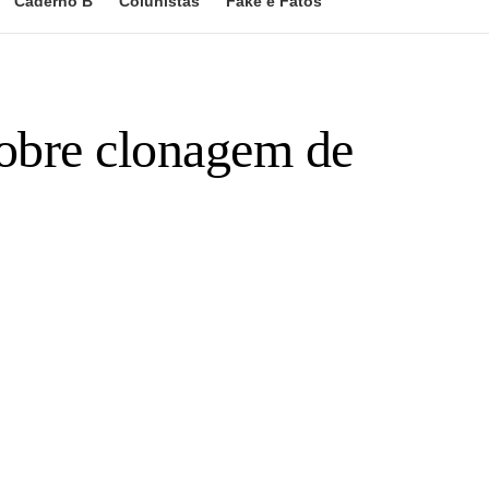
Caderno B
Colunistas
Fake e Fatos
sobre clonagem de