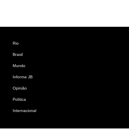
Rio
Esportes
Brasil
Saúde
Mundo
Ciência e Tecnologia
Informe JB
Caderno B
Opinião
Colunistas
Política
Economia
Internacional
Empresas e Negócios