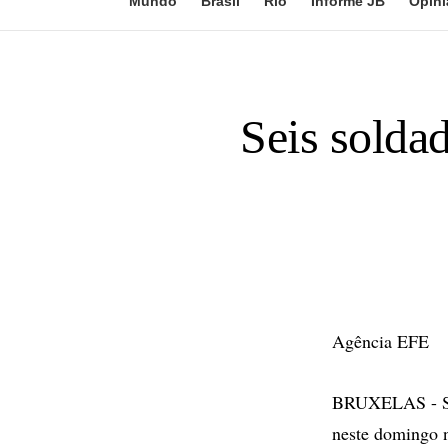
Mundo
Brasil
Rio
Informe JB
Opini
Seis solda
Agência EFE
BRUXELAS - Sei
neste domingo n