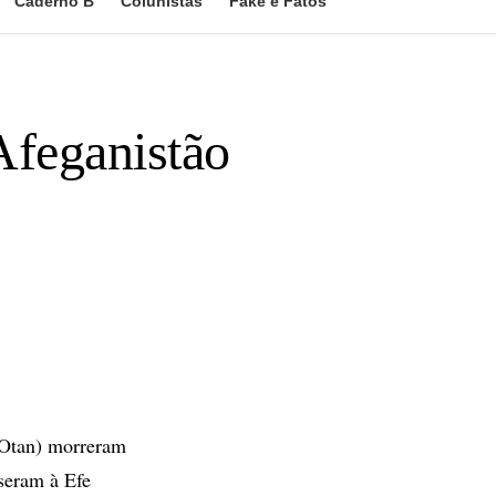
Caderno B
Colunistas
Fake e Fatos
Afeganistão
(Otan) morreram
seram à Efe