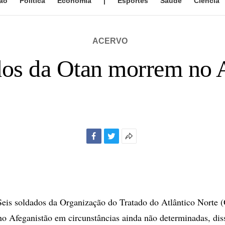
ão
Política
Economia
|
Esportes
Saúde
Ciência
ACERVO
dos da Otan morrem no 
Facebook
Twitter
Mais
opções
de
compartilhamento
s soldados da Organização do Tratado do Atlântico Norte 
o Afeganistão em circunstâncias ainda não determinadas, dis