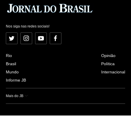
Nos siga nas redes sociais!
Twitter
Instagram
YouTube
Facebook
Rio
Opinião
Brasil
Política
Mundo
Internacional
Informe JB
Mais do JB
Esportes
Saúde
Ciência e Tecnologia
Caderno B