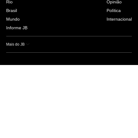
Rio
Opinião
Brasil
Política
Mundo
Internacional
Informe JB
Mais do JB
Esportes
Saúde
Ciência e Tecnologia
Caderno B
Colunistas
Economia
Empresas e Negócios