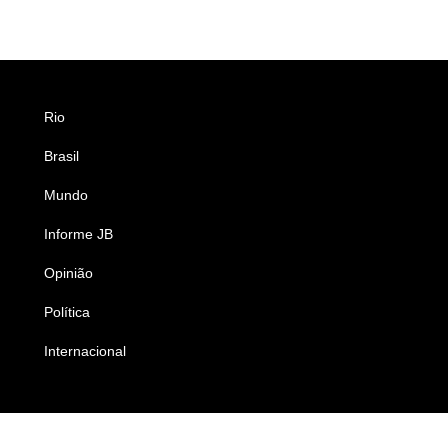
Rio
Esportes
Brasil
Saúde
Mundo
Ciência e Tecnologia
Informe JB
Caderno B
Opinião
Colunistas
Política
Economia
Internacional
Empresas e Negócios