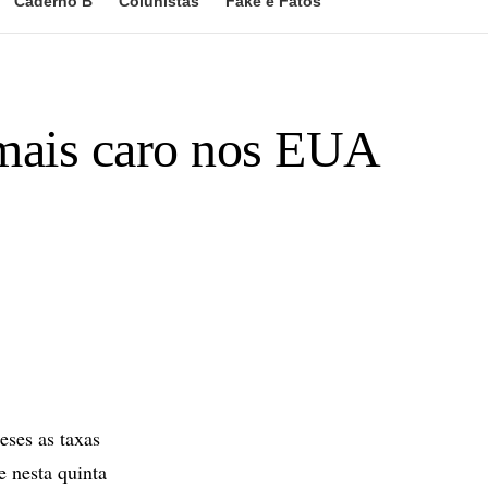
Caderno B
Colunistas
Fake e Fatos
 mais caro nos EUA
ses as taxas
e nesta quinta