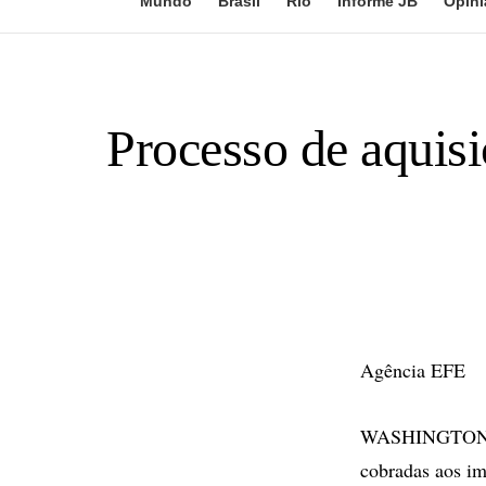
Mundo
Brasil
Rio
Informe JB
Opini
Processo de aquis
Agência EFE
WASHINGTON - 
cobradas aos im