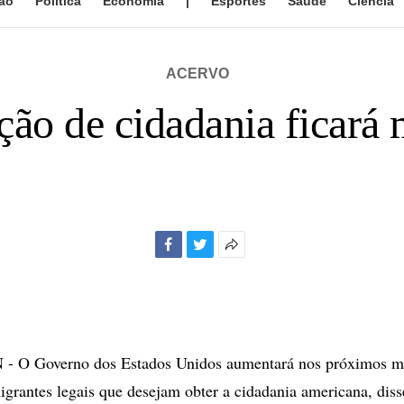
ão
Política
Economia
|
Esportes
Saúde
Ciência
ACERVO
ição de cidadania ficará
Facebook
Twitter
Mais
opções
de
compartilhamento
O Governo dos Estados Unidos aumentará nos próximos me
igrantes legais que desejam obter a cidadania americana, diss