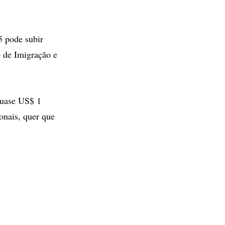
5 pode subir
 de Imigração e
 quase US$ 1
onais, quer que